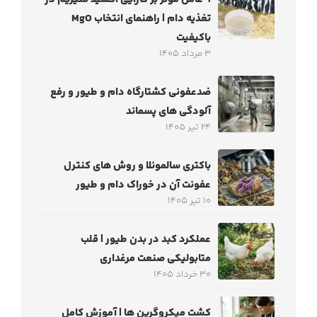
تغذیه دام | راهنمای انتخاب MgO
باکیفیت
3 مرداد 1405
ضدعفونی کشتارگاه دام و طیور و رفع
آلودگی های پسماند
24 تیر 1405
باکتری سالمونلا و روش های کنترل
عفونت آن در خوراک دام و طیور
10 تیر 1405
عملکرد کبد در بدن طیور | قلب
متابولیکی صنعت مرغداری
30 خرداد 1405
کشت میکروگرین‌ ها | آموزش کامل