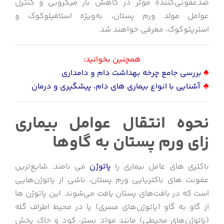
ضدعفونی‌کننده موثر در کاهش بار میکروبی و کنترل
عوامل مولد ورم پستان، به‌ویژه استافیلوکوک و
استرپتوکوک، معرفی خواهند شد.
همچنین بخوانید:
♣
بررسی جامع چرخه بهداشت دام و دامداری
♣
آ
شنایی با انواع بیماری های دام، پیشگیری و درمان
نحوه انتقال عوامل بیماری
زای ورم پستان به گاوها
باکتری های عامل بیماری را
پاتوژن
می نامند. شایع‌ترین
عفونت های باکتریایی ورم پستان، ناشی از پاتوژن‌هایی
است که در بافت‌های پستان یافت می‌شوند. این پاتوژن ها
از گاو به گاو (پاتوژن‌های مسری) یا در محیط اطراف گله
(پاتوژن‌های محیطی) مانند مواد بستر، کود و خاک پخش