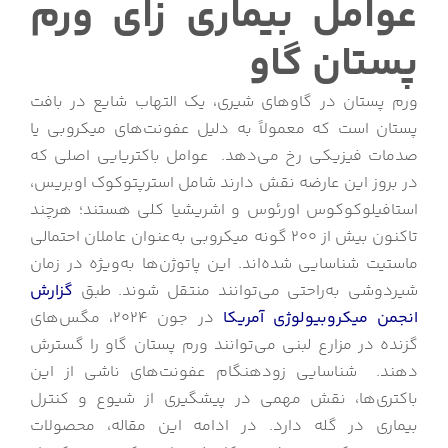
عوامل بیماری زای ورم
پستان گاو
ورم پستان در گاوهای شیری، یک التهاب شایع در بافت
پستان است که معمولاً به دلیل عفونت‌های میکروبی یا
صدمات فیزیکی رخ می‌دهد. عوامل باکتریایی اصلی که
در بروز این عارضه نقش دارند شامل استرپتوکوک اوبریس،
استافیلوکوکوس اورئوس و اشریشیا کلی هستند؛ هرچند
تاکنون بیش از ۲۰۰ گونه میکروبی به‌عنوان عاملان احتمالی
ماستیت شناسایی شده‌اند. این پاتوژن‌ها به‌ویژه در زمان
شیردوشی به‌راحتی می‌توانند منتقل شوند. طبق
گزارش
انجمن میکروبیولوژی آمریکا
در جون 2024، مگس‌های
گزنده در مزارع لبنی می‌توانند ورم پستان گاو را گسترش
دهند. شناسایی زودهنگام عفونت‌های ناشی از این
باکتری‌ها، نقش مهمی در پیشگیری از شیوع و کنترل
بیماری در گله دارد. در ادامه این مقاله، محصولات