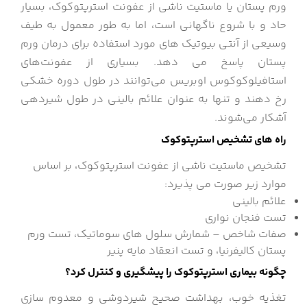
ورم پستان یا ماستیت ناشی از عفونت استرپتوكوك، بسیار
حاد و با شروع ناگهانی است، اما به طور معمول به طیف
وسیعی از آنتی بیوتیک های مورد استفاده برای درمان ورم
پستان پاسخ می دهد. بسیاری از عفونت‌های
استافیلوکوکوس اوبریس می‌توانند در طول دوره خشکی
رخ دهند و تنها به عنوان علائم بالینی در طول شیردهی
آشکار می‌شوند.
راه های تشخیص استرپتوکوک
تشخیص ماستیت ناشی از عفونت استرپتوكوك، بر اساس
موارد زیر صورت می پذیرد:
علائم بالینی
تست فنجان نواری
صفات شاخص – شمارش سلول های سوماتیک، تست ورم
پستان کالیفرنیا، و تست انعقاد مایه پنیر
چگونه بیماری استرپتوکوک را پیشگیری و کنترل کرد؟
تغذیه خوب، بهداشت صحیح شیردوشی و معدوم سازی