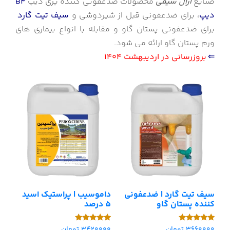
صنایع
آرال شیمی
محصولات ضدعفونی کننده پری دیپ
B4
دیپ
، برای ضدعفونی قبل از شیردوشی و
سیف تیت گارد
برای ضدعفونی پستان گاو و مقابله با انواع بیماری های
ورم پستان گاو ارائه می شود.
⇐
بروزرسانی در اردیبهشت 1404
سیف تیت گارد | ضدعفونی
داموسیب | پراستیک اسید
کننده پستان گاو
5 درصد
3660000
تومان
3420000
تومان
امتیاز
امتیاز