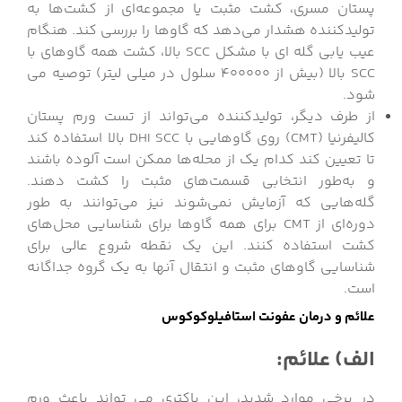
پستان مسری، کشت مثبت یا مجموعه‌ای از کشت‌ها به
تولیدکننده هشدار می‌دهد که گاوها را بررسی کند. هنگام
عیب یابی گله ای با مشکل SCC بالا، کشت همه گاوهای با
SCC بالا (بیش از 400000 سلول در میلی لیتر) توصیه می
شود.
از طرف دیگر، تولیدکننده می‌تواند از تست ورم پستان
کالیفرنیا (CMT) روی گاوهایی با DHI SCC بالا استفاده کند
تا تعیین کند کدام یک از محله‌ها ممکن است آلوده باشند
و به‌طور انتخابی قسمت‌های مثبت را کشت دهند.
گله‌هایی که آزمایش نمی‌شوند نیز می‌توانند به طور
دوره‌ای از CMT برای همه گاوها برای شناسایی محل‌های
کشت استفاده کنند. این یک نقطه شروع عالی برای
شناسایی گاوهای مثبت و انتقال آنها به یک گروه جداگانه
است.
علائم و درمان عفونت استافیلوکوکوس
الف) علائم:
در برخی موارد شدید، این باکتری می تواند باعث ورم