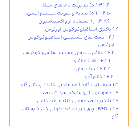
1.3.2.4
د) مدیریت دام‌های مبتلا:
1.3.2.5
ه) تغذیه و تقویت سیستم ایمنی:
1.3.2.6
ز) استفاده از واکسیناسیون:
1.4
باکتری استافیلوکوکوس اورئوس
1.4.1
تست های تشخیصی استافیلوکوکوس
اورئوس
1.4.2
علائم و درمان عفونت استافیلوکوکوس
1.4.2.1
الف) علائم:
1.4.2.2
ب) درمان:
1.4.3
کلام آخر:
1.5
سیف تیت گارد | ضدعفونی کننده پستان گاو
1.6
داموسیب | پراستیک اسید 5 درصد
1.7
بتادیپ | ضدعفونی کننده زخم دامی
1.8
B4Dip | پری دیپ و ضدعفونی کننده پستان
گاو