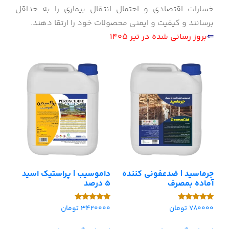
خسارات اقتصادی و احتمال انتقال بیماری را به حداقل
برسانند و کیفیت و ایمنی محصولات خود را ارتقا دهند.
⇐
بروز رسانی شده در تیر 1405
جرماسید | ضدعفونی کننده
داموسیب | پراستیک اسید
آماده بمصرف
5 درصد
780000
تومان
3420000
تومان
امتیاز
امتیاز
5.00
5.00
از 5
از 5