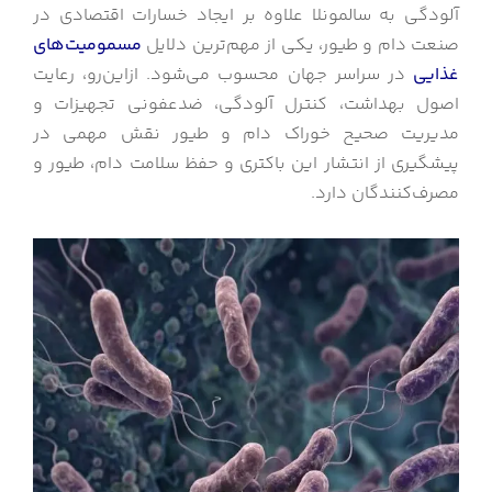
آلودگی به سالمونلا علاوه بر ایجاد خسارات اقتصادی در
صنعت دام و طیور، یکی از مهم‌ترین دلایل
مسمومیت‌های
غذایی
در سراسر جهان محسوب می‌شود. ازاین‌رو، رعایت
اصول بهداشت، کنترل آلودگی، ضدعفونی تجهیزات و
مدیریت صحیح خوراک دام و طیور نقش مهمی در
پیشگیری از انتشار این باکتری و حفظ سلامت دام، طیور و
مصرف‌کنندگان دارد.