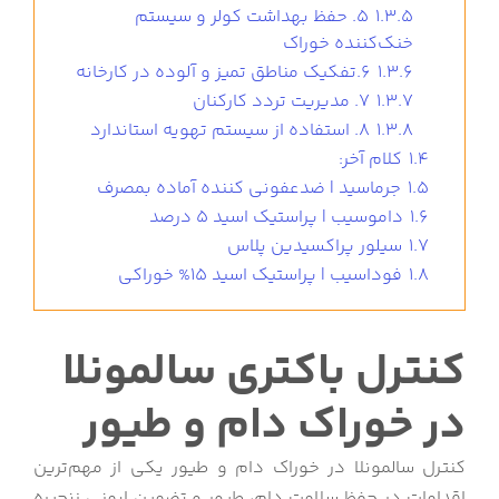
1.3.5
5. حفظ بهداشت کولر و سیستم
خنک‌کننده خوراک
1.3.6
6.تفکیک مناطق تمیز و آلوده در کارخانه
1.3.7
7. مدیریت تردد کارکنان
1.3.8
8. استفاده از سیستم تهویه استاندارد
1.4
کلام آخر:
1.5
جرماسید | ضدعفونی کننده آماده بمصرف
1.6
داموسیب | پراستیک اسید 5 درصد
1.7
سیلور پراکسیدین پلاس
1.8
فوداسیب | پراستیک اسید 15% خوراکی
کنترل باکتری سالمونلا
در خوراک دام و طیور
کنترل سالمونلا در خوراک دام و طیور یکی از مهم‌ترین
اقدامات در حفظ سلامت دام، طیور و تضمین ایمنی زنجیره