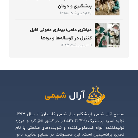
پیشگیری و درمان
26 اردیبهشت 1405
دیفتری دامی؛ بیماری عفونی قابل
کنترل در گوساله‌ها و بره‌ها
19 اردیبهشت 1405
صنایع آرال شیمی (پیشگام بهار شیمی گلستان) از سال ۱۳۹۳
تولید اسید پراستیک (۳% تا ۳۰%) را در کشور آغاز کرد و امروزه
تولیدکننده انواع ضدعفونی‌کننده و شوینده‌های صنعتی با نام
تجاری پراکسیدین است. این محصولات در صنایع غذایی، دام،