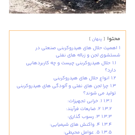
محتوا
پنهان
1
اهمیت حلال های هیدروکربنی صنعتی در
شستشوی لجن و زباله های نفتی
1.1
حلال هیدروکربنی چیست و چه کاربردهایی
دارد؟
1.2
انواع حلال های هیدروکربنی
1.3
چرا لجن های نفتی و آلودگی های هیدروکربنی
تولید می شوند؟
1.3.1
1. خرابی تجهیزات:
1.3.2
2. ضایعات فرآیند:
1.3.3
3. رسوب گذاری:
1.3.4
4. واکنش های شیمیایی:
1.3.5
5. عوامل محیطی: