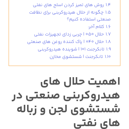
1.4
روش های تمیز کردن اسلج های نفتی
1.5
چگونه از حلال هیدروکربنی برای نظافت
صنعتی استفاده کنیم؟
1.6
کلام آخر:
1.7
حلال 050 | چربی زدای تجهیزات نفتی
1.8
حلال 040 | پاک کننده روغن های صنعتی
1.9
تانکرجنت 101 | شوینده هیدروکربنی
1.10
تانکرجنت | شستشوی مخازن
اهمیت حلال های
هیدروکربنی صنعتی در
شستشوی لجن و زباله
های نفتی