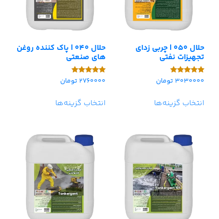
حلال 050 | چربی زدای
حلال 040 | پاک کننده روغن
تجهیزات نفتی
های صنعتی
3030000
تومان
2760000
تومان
امتیاز
امتیاز
5.00
5.00
از 5
از 5
انتخاب گزینه‌ها
انتخاب گزینه‌ها