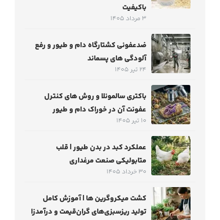
باکیفیت
3 مرداد 1405
ضدعفونی کشتارگاه دام و طیور و رفع
آلودگی های پسماند
24 تیر 1405
باکتری سالمونلا و روش های کنترل
عفونت آن در خوراک دام و طیور
10 تیر 1405
عملکرد کبد در بدن طیور | قلب
متابولیکی صنعت مرغداری
30 خرداد 1405
کشت میکروگرین‌ ها | آموزش کامل
تولید ریزسبزی‌های گران‌قیمت و درآمدزا