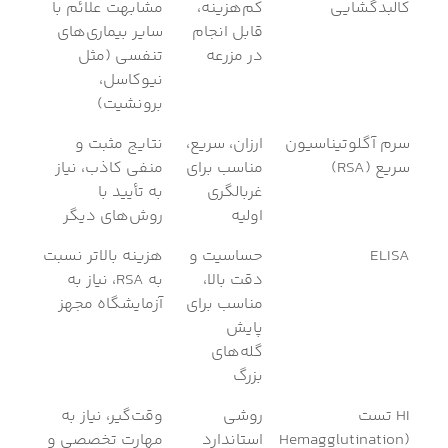
کالبدگشایی
کم‌هزینه،
مشابهت علائم با
قابل انجام
سایر بیماری‌های
در مزرعه
تنفسی (مثل
نیوکاسل،
برونشیت)
سرم آگلوتیناسیون
ارزان، سریع،
نتایج مثبت و
سریع (RSA)
مناسب برای
منفی کاذب، نیاز
غربالگری
به تأیید با
اولیه
روش‌های دیگر
ELISA
حساسیت و
هزینه بالاتر نسبت
دقت بالا،
به RSA، نیاز به
مناسب برای
آزمایشگاه مجهز
پایش
گله‌های
بزرگ
HI تست
روشی
وقت‌گیر، نیاز به
(Hemagglutination
استاندارد
مهارت تخصصی و