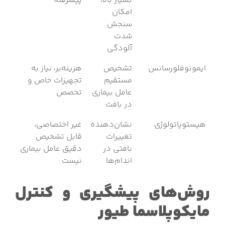
بسیار بالا،
پیشرفته
امکان
سنجش
شدت
آلودگی
ایمونوفلورسانس
تشخیص
هزینه‌بر، نیاز به
مستقیم
تجهیزات خاص و
عامل بیماری
تخصص
در بافت
هیستوپاتولوژی
نشان‌دهنده
غیر اختصاصی،
تغییرات
قابل تشخیص
بافتی در
دقیق عامل بیماری
اندام‌ها
نیست
روش‌های پیشگیری و کنترل
مایکوپلاسما طیور