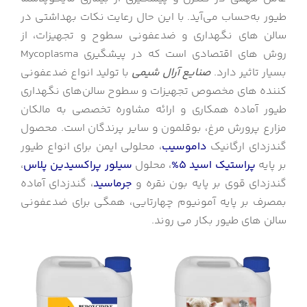
طیور به‌حساب می‌آید. با این حال رعایت نکات بهداشتی در
سالن‌ های نگهداری و ضدعفونی سطوح و تجهیزات، از
روش‌ های اقتصادی است که در پیشگیری Mycoplasma
بسیار تاثیر دارد.
صنایع آرال شیمی
با تولید انواع ضدعفونی‌
کننده های مخصوص تجهیزات و سطوح سالن‌های نگهداری
طیور آماده همکاری و ارائه مشاوره تخصصی به مالکان
مزارع پرورش مرغ، بوقلمون و سایر پرندگان است. محصول
گندزدای ارگانیک
داموسیب
، محلولی ایمن برای انواع طیور
بر پایه
پراستیک اسید 5%
، محلول
سیلور پراکسیدین پلاس
،
گندزدای قوی بر پایه بون نقره و
جرماسید
، گندزدای آماده
بمصرف بر پایه آمونیوم چهارتایی، همگی برای ضدعفونی
سالن های طیور بکار می روند.