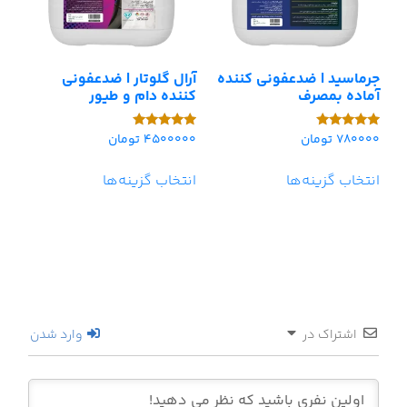
جرماسید | ضدعفونی کننده
آرال گلوتار | ضدعفونی
آماده بمصرف
کننده دام و طیور
780000
تومان
4500000
تومان
امتیاز
امتیاز
5.00
5.00
از 5
از 5
انتخاب گزینه‌ها
انتخاب گزینه‌ها
اشتراک در
وارد شدن