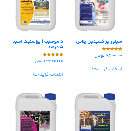
سیلور پراکسیدین پلاس
داموسیب | پراستیک اسید
5 درصد
7800000
تومان
امتیاز
5.00
3420000
تومان
امتیاز
از 5
5.00
انتخاب گزینه‌ها
از 5
انتخاب گزینه‌ها