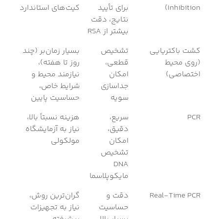
Inhibition)
برای تأیید
کیت‌های استاندارد
نتایج، دقت
بیشتر از RSA
کشت باکتریایی
تشخیص
بسیار زمان‌بر (چند
(روی محیط
قطعی،
روز تا هفته)،
اختصاصی)
امکان
نیازمند محیط و
جداسازی
شرایط خاص،
سویه
حساسیت پایین
PCR
سریع،
هزینه نسبتاً بالا،
دقیق،
نیاز به آزمایشگاه
امکان
مولکولی
تشخیص
DNA
مایکوپلاسما
Real-Time PCR
دقت و
گران‌ترین روش،
حساسیت
نیاز به تجهیزات