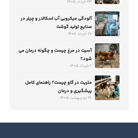
23 خرداد 1405
آلودگی میکروبی آب اسکالدر و چیلر در
صنایع تولید گوشت
20 خرداد 1405
آسیت در مرغ چیست و چگونه درمان می
شود؟
2 خرداد 1405
متریت در گاو چیست؟ راهنمای کامل
پیشگیری و درمان
26 اردیبهشت 1405