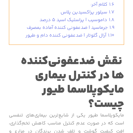
1.6
کلام آخر:
1.7
سیلور پراکسیدین پلاس
1.8
داموسیب | پراستیک اسید 5 درصد
1.9
جرماسید | ضدعفونی کننده آماده بمصرف
1.10
آرال گلوتار | ضدعفونی کننده دام و طیور
نقش ضدعفونی‌کننده‌
ها در کنترل
بیماری
مایکوپلاسما طیور
چیست؟
مایکوپلاسما طیور یکی از شایع‌ترین بیماری‌های تنفسی
است که در صورت عدم کنترل مناسب کاهش تخم‌گذاری،
افت کیفیت گوشت و تلف شدن پرندگان در مزارع و