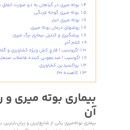
1.4
بوته میری در گیاهان به دو صورت اتفاق م
1.5
بوته میری گوجه فرنگی:
1.6
بوته میری خیار:
1.7
روشهای درمان بوته میری:
1.8
پیشگیری و کنترل بیماری برگ میری:
1.9
کلام آخر:
1.10
اگروسیب | قارچ کش ویژه کشاورزی و گلخا
1.11
اگوسیب | ضدعفونی کننده فاضلاب صنعت
1.12
پراکسیدین کشاورزی
1.13
کاهنده PH
بیماری بوته میری و
آن
بیماری بوته‌میری یکی از شایع‌ترین و زیان‌بارتر