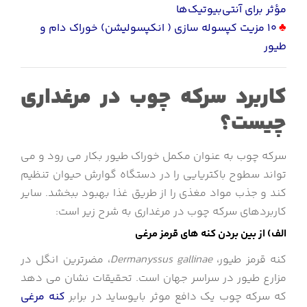
مؤثر برای آنتی‌بیوتیک‌ها
♣
10 مزیت کپسوله سازی ( انکپسولیشن) خوراک دام و
طیور
کاربرد سرکه چوب در مرغداری
چیست؟
سرکه چوب به عنوان مکمل خوراک طیور بکار می رود و می
تواند سطوح باکتریایی را در دستگاه گوارش حیوان تنظیم
کند و جذب مواد مغذی را از طریق غذا بهبود ببخشد. سایر
کاربردهای سرکه چوب در مرغداری به شرح زیر است:
الف) از بین بردن کنه های قرمز مرغی
کنه قرمز طیور،
Dermanyssus gallinae
، مضرترین انگل در
مزارع طیور در سراسر جهان است. تحقیقات نشان می دهد
که سرکه چوب یک دافع موثر بایوساید در برابر
کنه مرغی