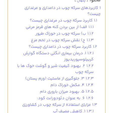
محتوا
پنهان
1
کاربردهای سرکه چوب در دامداری و مرغداری
چیست؟
1.1
کاربرد سرکه چوب در مرغداری چیست؟
1.1.1
الف) از بین بردن کنه های قرمز مرغی
1.1.2
ب) سرکه چوب در خوراک طیور
1.1.3
ج) نقش سرکه چوب در تخم مرغ
1.2
کاربرد سرکه چوب در دامداری چیست؟
1.2.1
1. درمان بیماری انگلی دستگاه گوارش
کریپتوسپوریدیوز
1.2.2
2. بهبود کیفیت شیر و گوشت خوک ها با
سرکه چوب
1.2.3
3. جلوگیری از ماستیت (ورم پستان)
1.2.4
4. مکمل خوراک دام
1.2.5
5. بهبود میزان باروری دام
1.2.6
6. به عنوان دئودورانت کود:
1.3
مزایای استفاده از سرکه چوب در کشاورزی
1.3.1
1. کاهش مصرف آب