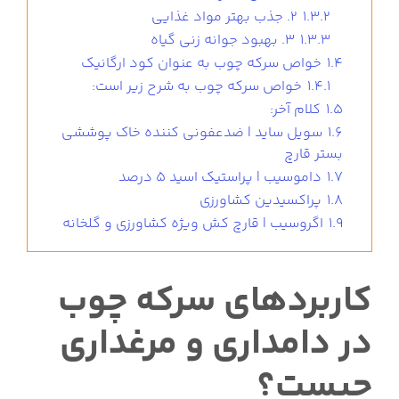
1.3.2
2. جذب بهتر مواد غذایی
1.3.3
3. بهبود جوانه زنی گیاه
1.4
خواص سرکه چوب به عنوان کود ارگانیک
1.4.1
خواص سرکه چوب به شرح زیر است:
1.5
کلام آخر:
1.6
سویل ساید | ضدعفونی کننده خاک پوششی
بستر قارچ
1.7
داموسیب | پراستیک اسید 5 درصد
1.8
پراکسیدین کشاورزی
1.9
اگروسیب | قارچ کش ویژه کشاورزی و گلخانه
کاربردهای سرکه چوب
در دامداری و مرغداری
چیست؟