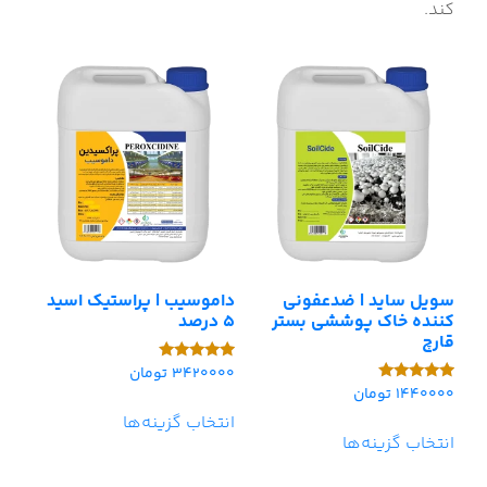
کند.
سویل ساید | ضدعفونی
داموسیب | پراستیک اسید
کننده خاک پوششی بستر
5 درصد
قارچ
3420000
تومان
امتیاز
5.00
1440000
تومان
امتیاز
از 5
5.00
انتخاب گزینه‌ها
از 5
انتخاب گزینه‌ها